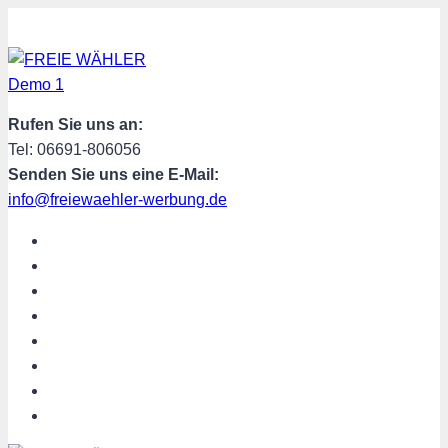
Zum
Inhalt
springen
Rufen Sie uns an:
Tel: 06691-806056
Senden Sie uns eine E-Mail:
info@freiewaehler-werbung.de
START
AKTUELL
ÜBER UNS
TERMINE
PROGRAMM
SPENDEN
MITGLIED WERDEN
SHOP