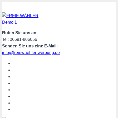
Zum
Inhalt
springen
Rufen Sie uns an:
Tel: 06691-806056
Senden Sie uns eine E-Mail:
info@freiewaehler-werbung.de
START
AKTUELL
ÜBER UNS
TERMINE
PROGRAMM
SPENDEN
MITGLIED WERDEN
SHOP